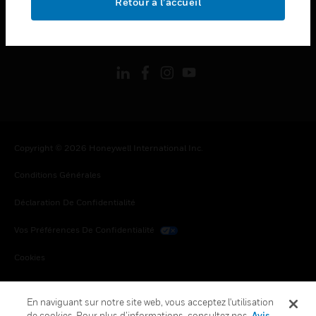
Retour à l’accueil
toggle view
SUIVEZ-NOUS
Copyright © 2026 Honeywell International Inc.
Conditions Générales
Déclaration De Confidentialité
Vos Préférences De Confidentialité
Cookies
Désabonnement Global
En naviguant sur notre site web, vous acceptez l'utilisation
de cookies. Pour plus d’informations, consultez nos
Avis