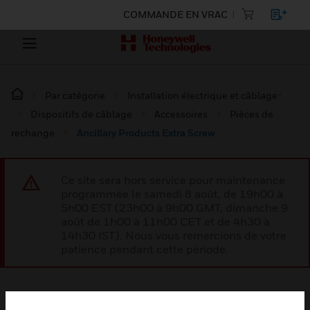
COMMANDE EN VRAC
Par catégorie
Installation électrique et câblage :
Dispositifs de câblage
Accessoires
Pièces de
rechange
Ancillary Products Extra Screw
Ce site sera hors service pour maintenance
programmée le samedi 8 août, de 19h00 à
5h00 EST (23h00 à 9h00 GMT, dimanche 9
août de 1h00 à 11h00 CET et de 4h30 à
14h30 IST). Nous vous remercions de votre
patience pendant cette période.