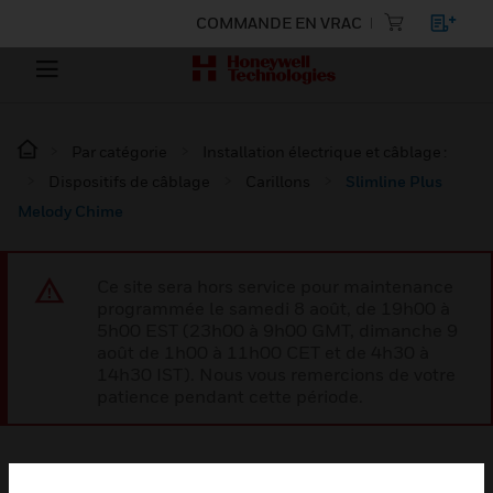
COMMANDE EN VRAC
Par catégorie
Installation électrique et câblage :
Dispositifs de câblage
Carillons
Slimline Plus
Melody Chime
Ce site sera hors service pour maintenance
programmée le samedi 8 août, de 19h00 à
5h00 EST (23h00 à 9h00 GMT, dimanche 9
août de 1h00 à 11h00 CET et de 4h30 à
14h30 IST). Nous vous remercions de votre
patience pendant cette période.