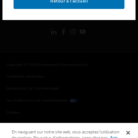
Retour à l’accueil
toggle view
SUIVEZ-NOUS
Copyright © 2026 Honeywell International Inc.
Conditions Générales
Déclaration De Confidentialité
Vos Préférences De Confidentialité
Cookies
Désabonnement Global
En naviguant sur notre site web, vous acceptez l'utilisation
de cookies. Pour plus d’informations, consultez nos
Avis