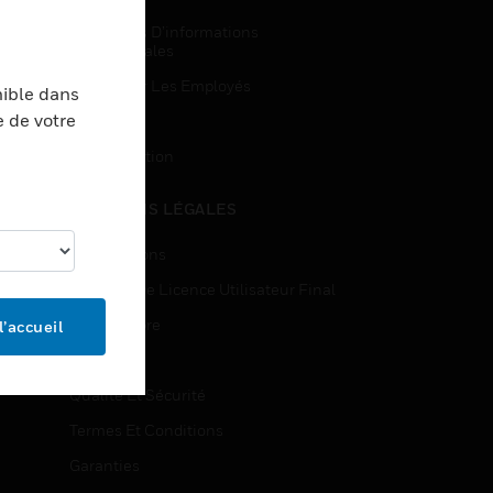
Demandes D’informations
Commerciales
Accès Pour Les Employés
nible dans
e de votre
Inscription
Désinscription
MENTIONS LÉGALES
Certifications
Contrats De Licence Utilisateur Final
Source Libre
l’accueil
Brevets
Qualité Et Sécurité
Termes Et Conditions
Garanties