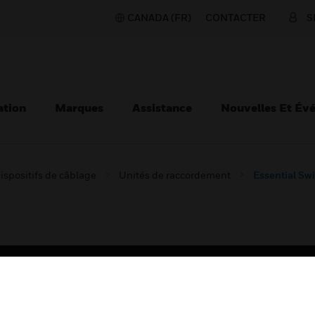
CANADA (FR)
CONTACTER
S
ation
Marques
Assistance
Nouvelles Et Év
ispositifs de câblage
Unités de raccordement
Essential Sw
TEURS
ASSISTANCE