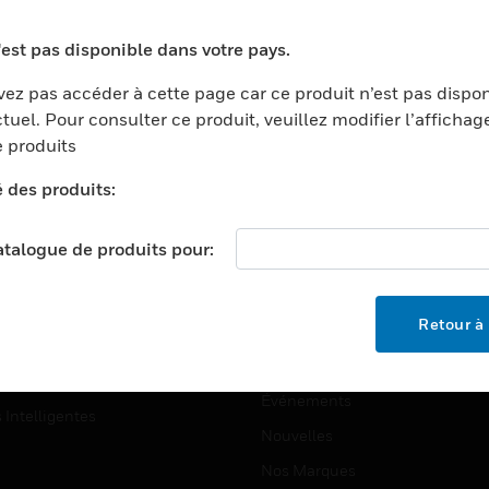
ports
Recherche De Partenaires
'est pas disponible dans votre pays.
ments Commerciaux
Formation
ez pas accéder à cette page car ce produit n’est pas dispo
centers
Assistance Technique
tuel. Pour consulter ce produit, veuillez modifier l’affichag
ation
Tutoriels De Sites Web
 produits
ernement Et Militaire
é des produits:
EMPLOIS
é
Emplois
ignement Supérieur
catalogue de produits pour:
Recherche D'emploi
llerie/Restauration
trie Et Fabrication
SOCIÉTÉ
Retour à 
ce Et Corrections
À Propos
e Au Détail
Événements
s Intelligentes
Nouvelles
Nos Marques