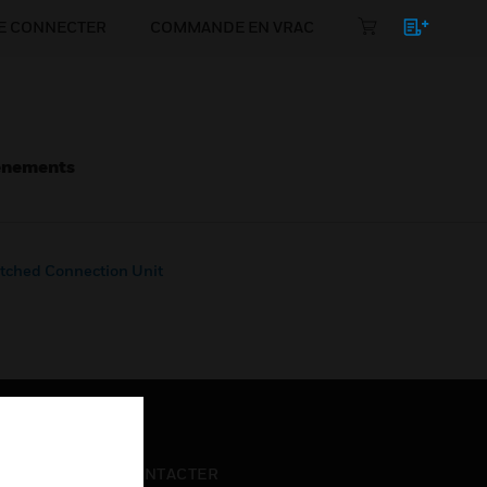
E CONNECTER
COMMANDE EN VRAC
énements
itched Connection Unit
NOUS CONTACTER