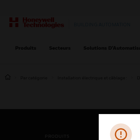
BUILDING AUTOMATION
Produits
Secteurs
Solutions D’Automatis
Par catégorie
Installation électrique et câblage :
D
PRODUITS
SEC