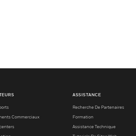
TEURS
ASSISTANCE
ports
Recherche De Partenaires
ments Commerciaux
Formation
centers
Assistance Technique