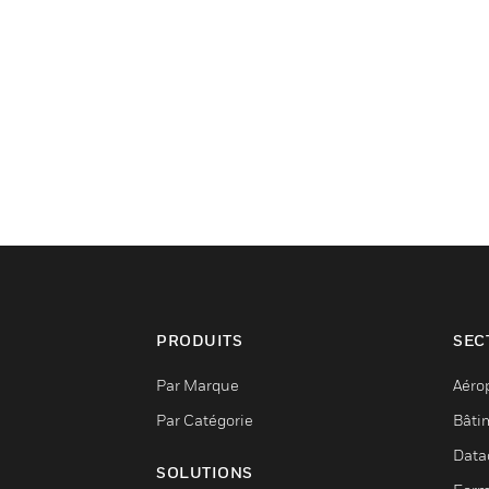
PRODUITS
SEC
Par Marque
Aéro
Par Catégorie
Bâti
Data
SOLUTIONS