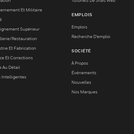
ation
Tutoriels De Sites Web
ernement Et Militaire
EMPLOIS
é
Emplois
ignement Supérieur
Recherche D'emploi
llerie/Restauration
trie Et Fabrication
SOCIÉTÉ
ce Et Corrections
À Propos
e Au Détail
Événements
s Intelligentes
Nouvelles
Nos Marques