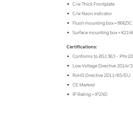
C/w Thick Frontplate
C/w Neon indicator
Flush mounting box = 866ZIC
Surface mounting box = K21
Certifications:
Conforms to BS1363 - :Pt4:2
Low Voltage Directive 2014/
RoHS Directive 2011/65/EU
CE Marked
IP Rating = IP2XD