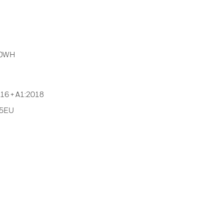
40WH
016 + A1:2018
35EU