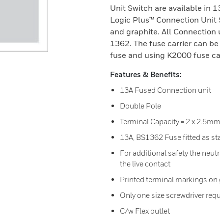
Unit Switch are available in 
Logic Plus™ Connection Unit S
and graphite. All Connection u
1362. The fuse carrier can be
fuse and using K2000 fuse car
Features & Benefits:
13A Fused Connection unit
Double Pole
Terminal Capacity = 2 x 2.5mm
13A, BS1362 Fuse fitted as s
For additional safety the neutr
the live contact
Printed terminal markings on g
Only one size screwdriver requi
C/w Flex outlet