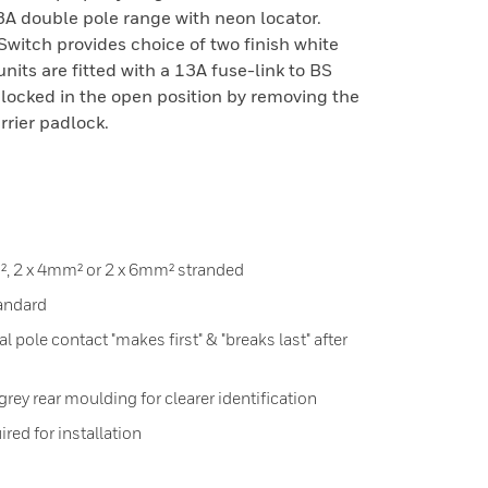
13A double pole range with neon locator.
witch provides choice of two finish white
nits are fitted with a 13A fuse-link to BS
 locked in the open position by removing the
rier padlock.
², 2 x 4mm² or 2 x 6mm² stranded
tandard
al pole contact "makes first" & "breaks last" after
rey rear moulding for clearer identification
red for installation