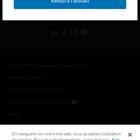
Retour à l’accueil
toggle view
SUIVEZ-NOUS
Copyright © 2026 Honeywell International Inc.
Conditions Générales
Déclaration De Confidentialité
Vos Préférences De Confidentialité
Cookies
Désabonnement Global
En naviguant sur notre site web, vous acceptez l'utilisation
de cookies. Pour plus d’informations, consultez nos
Avis