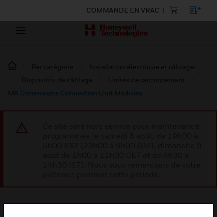
COMMANDE EN VRAC
Par catégorie
Installation électrique et câblage :
Dispositifs de câblage
Unités de raccordement
MK Dimensions Connection Unit Modules
Ce site sera hors service pour maintenance
programmée le samedi 8 août, de 19h00 à
5h00 EST (23h00 à 9h00 GMT, dimanche 9
août de 1h00 à 11h00 CET et de 4h30 à
14h30 IST). Nous vous remercions de votre
patience pendant cette période.