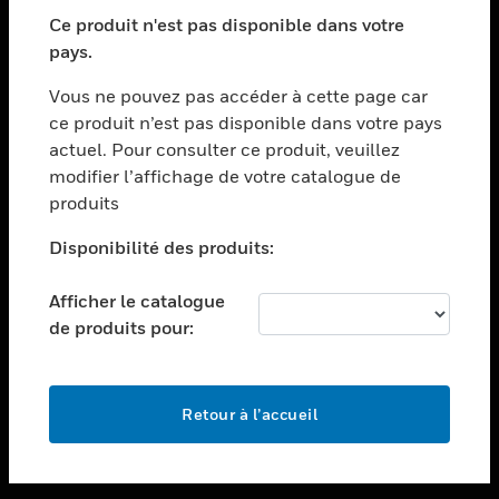
toggle view
SECTEURS
Ce produit n'est pas disponible dans votre
pays.
toggle view
ASSISTANCE
Vous ne pouvez pas accéder à cette page car
toggle view
ce produit n’est pas disponible dans votre pays
EMPLOIS
actuel. Pour consulter ce produit, veuillez
modifier l’affichage de votre catalogue de
toggle view
SOCIÉTÉ
produits
toggle view
Disponibilité des produits:
NOUS CONTACTER
Afficher le catalogue
toggle view
MENTIONS LÉGALES
de produits pour:
toggle view
SUIVEZ-NOUS
Retour à l’accueil