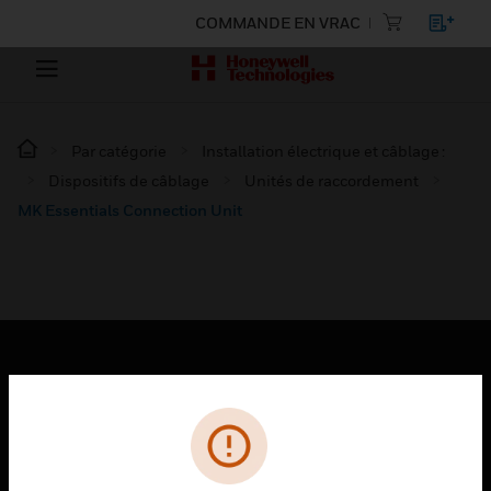
COMMANDE EN VRAC
Par catégorie
Installation électrique et câblage :
Dispositifs de câblage
Unités de raccordement
MK Essentials Connection Unit
PRODUITS
toggle view
SOLUTIONS