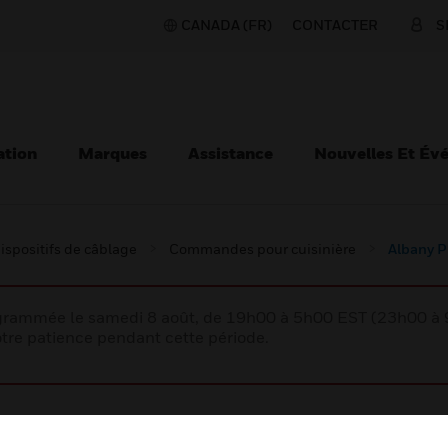
CANADA (FR)
CONTACTER
S
ation
Marques
Assistance
Nouvelles Et Év
ispositifs de câblage
Commandes pour cuisinière
Albany P
rogrammée le samedi 8 août, de 19h00 à 5h00 EST (23h00 
tre patience pendant cette période.