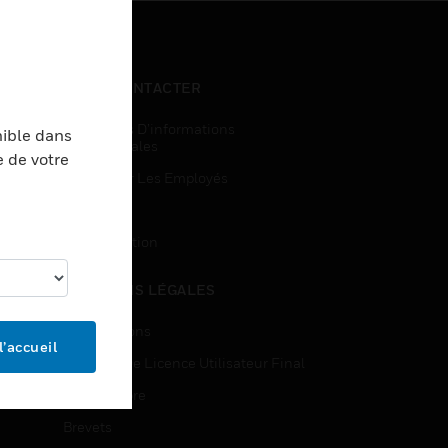
NOUS CONTACTER
Demandes D’informations
nible dans
Commerciales
e de votre
Accès Pour Les Employés
Inscription
Désinscription
MENTIONS LÉGALES
Certifications
l’accueil
Contrats De Licence Utilisateur Final
Source Libre
Brevets