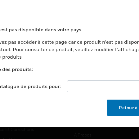
TEURS
ASSISTANCE
'est pas disponible dans votre pays.
ports
Recherche De Partenaires
ez pas accéder à cette page car ce produit n’est pas dispo
tuel. Pour consulter ce produit, veuillez modifier l’affichag
ments Commerciaux
Formation
 produits
centers
Assistance Technique
é des produits:
ation
Tutoriels De Sites Web
ernement Et Militaire
EMPLOIS
catalogue de produits pour:
é
Emplois
ignement Supérieur
Recherche D'emploi
Retour à 
llerie/Restauration
trie Et Fabrication
SOCIÉTÉ
ce Et Corrections
À Propos