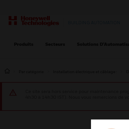
BUILDING AUTOMATION
Produits
Secteurs
Solutions D’Automatis
Par catégorie
Installation électrique et câblage :
D
Ce site sera hors service pour maintenance p
4h30 à 14h30 IST). Nous vous remercions de vo