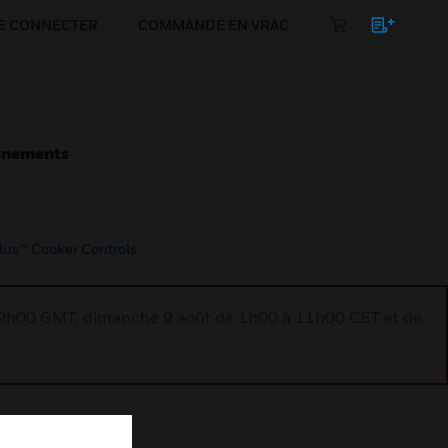
E CONNECTER
COMMANDE EN VRAC
énements
lus™ Cooker Controls
à 9h00 GMT, dimanche 9 août de 1h00 à 11h00 CET et de