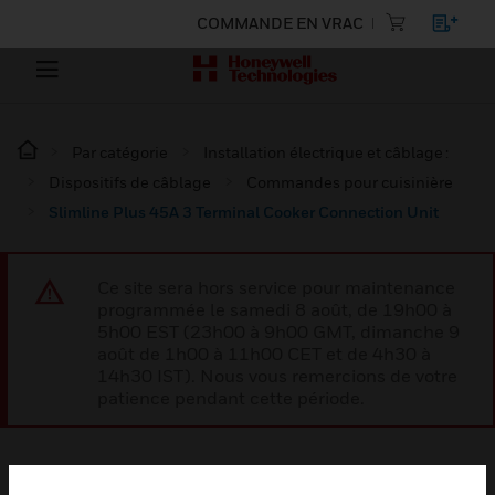
COMMANDE EN VRAC
Par catégorie
Installation électrique et câblage :
Dispositifs de câblage
Commandes pour cuisinière
Slimline Plus 45A 3 Terminal Cooker Connection Unit
Ce site sera hors service pour maintenance
programmée le samedi 8 août, de 19h00 à
5h00 EST (23h00 à 9h00 GMT, dimanche 9
août de 1h00 à 11h00 CET et de 4h30 à
14h30 IST). Nous vous remercions de votre
patience pendant cette période.