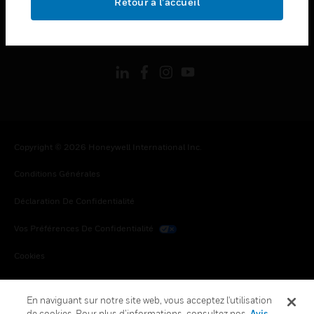
Retour à l’accueil
toggle view
SUIVEZ-NOUS
Copyright © 2026 Honeywell International Inc.
Conditions Générales
Déclaration De Confidentialité
Vos Préférences De Confidentialité
Cookies
Désabonnement Global
En naviguant sur notre site web, vous acceptez l'utilisation
de cookies. Pour plus d’informations, consultez nos
Avis