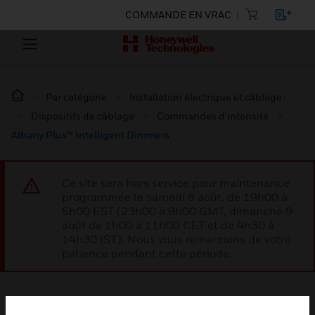
COMMANDE EN VRAC
Par catégorie
Installation électrique et câblage :
Dispositifs de câblage
Commandes d'intensité
Albany Plus™ Intelligent Dimmers
Ce site sera hors service pour maintenance
programmée le samedi 8 août, de 19h00 à
5h00 EST (23h00 à 9h00 GMT, dimanche 9
août de 1h00 à 11h00 CET et de 4h30 à
14h30 IST). Nous vous remercions de votre
patience pendant cette période.