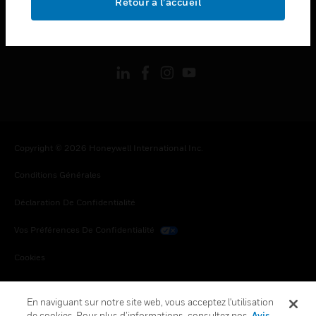
Retour à l’accueil
toggle view
SUIVEZ-NOUS
Copyright © 2026 Honeywell International Inc.
Conditions Générales
Déclaration De Confidentialité
Vos Préférences De Confidentialité
Cookies
Désabonnement Global
En naviguant sur notre site web, vous acceptez l'utilisation
de cookies. Pour plus d’informations, consultez nos
Avis