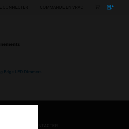
E CONNECTER
COMMANDE EN VRAC
énements
ing Edge LED Dimmers
NOUS CONTACTER