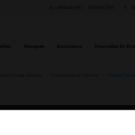
CANADA (FR)
CONTACTER
S
ation
Marques
Assistance
Nouvelles Et Év
ispositifs de câblage
Commandes d'intensité
Aspect Trail
TEURS
ASSISTANCE