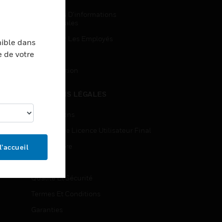
Demandes D’informations
Commerciales
Accès Pour Les Employés
nible dans
e de votre
Inscription
Désinscription
MENTIONS LÉGALES
Certifications
Contrats De Licence Utilisateur Final
Source Libre
l’accueil
Brevets
Qualité Et Sécurité
Termes Et Conditions
Garanties