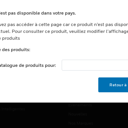
ports
Recherche De Partenaires
'est pas disponible dans votre pays.
ments Commerciaux
Formation
ez pas accéder à cette page car ce produit n’est pas dispo
centers
Assistance Technique
tuel. Pour consulter ce produit, veuillez modifier l’affichag
ation
Tutoriels De Sites Web
 produits
ernement Et Militaire
é des produits:
EMPLOIS
é
Emplois
ignement Supérieur
catalogue de produits pour:
Recherche D'emploi
llerie/Restauration
trie Et Fabrication
SOCIÉTÉ
Retour à 
ce Et Corrections
À Propos
e Au Détail
Événements
s Intelligentes
Nouvelles
Nos Marques