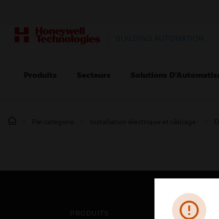
BUILDING AUTOMATION
Produits
Secteurs
Solutions D’Automatis
Par catégorie
Installation électrique et câblage :
D
PRODUITS
SEC