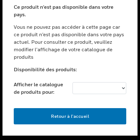
toggle view
SECTEURS
Ce produit n'est pas disponible dans votre
pays.
toggle view
ASSISTANCE
Vous ne pouvez pas accéder à cette page car
toggle view
ce produit n’est pas disponible dans votre pays
EMPLOIS
actuel. Pour consulter ce produit, veuillez
modifier l’affichage de votre catalogue de
toggle view
SOCIÉTÉ
produits
toggle view
Disponibilité des produits:
NOUS CONTACTER
Afficher le catalogue
toggle view
MENTIONS LÉGALES
de produits pour:
toggle view
SUIVEZ-NOUS
Retour à l’accueil