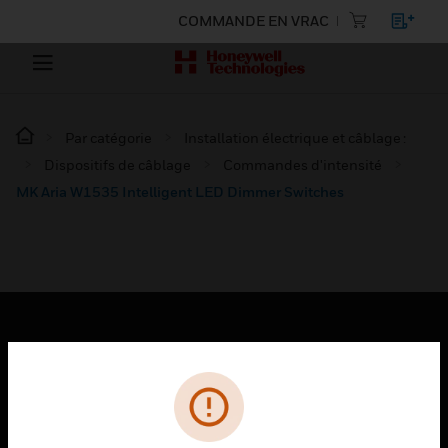
COMMANDE EN VRAC
Par catégorie
Installation électrique et câblage :
Dispositifs de câblage
Commandes d'intensité
MK Aria W1535 Intelligent LED Dimmer Switches
PRODUITS
toggle view
SOLUTIONS