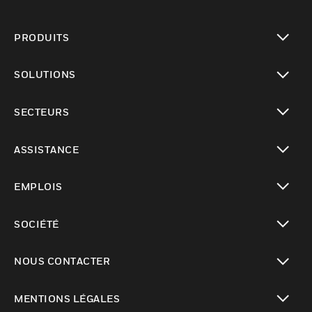
PRODUITS
toggle view
SOLUTIONS
toggle view
SECTEURS
toggle view
ASSISTANCE
toggle view
EMPLOIS
toggle view
SOCIÉTÉ
toggle view
NOUS CONTACTER
toggle view
MENTIONS LÉGALES