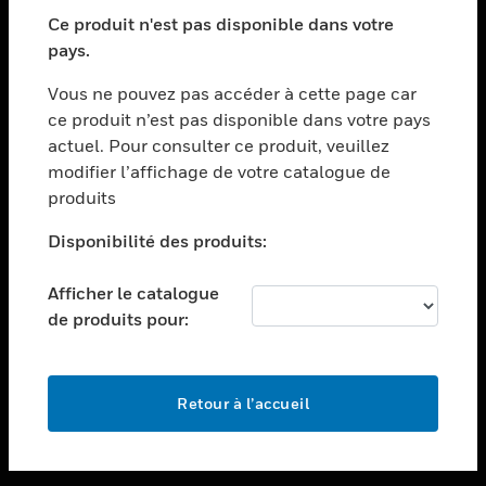
toggle view
SECTEURS
Ce produit n'est pas disponible dans votre
pays.
toggle view
ASSISTANCE
Vous ne pouvez pas accéder à cette page car
toggle view
ce produit n’est pas disponible dans votre pays
EMPLOIS
actuel. Pour consulter ce produit, veuillez
modifier l’affichage de votre catalogue de
toggle view
SOCIÉTÉ
produits
toggle view
Disponibilité des produits:
NOUS CONTACTER
Afficher le catalogue
toggle view
MENTIONS LÉGALES
de produits pour:
toggle view
SUIVEZ-NOUS
Retour à l’accueil