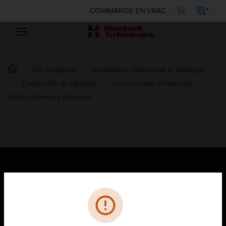
COMMANDE EN VRAC
Par catégorie
Installation électrique et câblage :
Dispositifs de câblage
Commandes d'intensité
Radio Dimming Receiver
PRODUITS
toggle view
SOLUTIONS