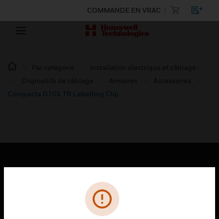
COMMANDE EN VRAC
Par catégorie
Installation électrique et câblage :
Dispositifs de câblage
Armoires
Accessoires
Compacta D701 TR Labelling Clip
PRODUITS
toggle view
SOLUTIONS