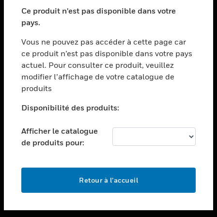
toggle view
SECTEURS
Ce produit n'est pas disponible dans votre
pays.
toggle view
ASSISTANCE
Vous ne pouvez pas accéder à cette page car
toggle view
ce produit n’est pas disponible dans votre pays
EMPLOIS
actuel. Pour consulter ce produit, veuillez
modifier l’affichage de votre catalogue de
toggle view
SOCIÉTÉ
produits
toggle view
Disponibilité des produits:
NOUS CONTACTER
Afficher le catalogue
toggle view
MENTIONS LÉGALES
de produits pour:
toggle view
SUIVEZ-NOUS
Retour à l’accueil