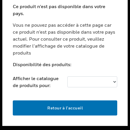
toggle view
SECTEURS
Ce produit n'est pas disponible dans votre
pays.
toggle view
ASSISTANCE
Vous ne pouvez pas accéder à cette page car
toggle view
ce produit n’est pas disponible dans votre pays
EMPLOIS
actuel. Pour consulter ce produit, veuillez
modifier l’affichage de votre catalogue de
toggle view
SOCIÉTÉ
produits
toggle view
Disponibilité des produits:
NOUS CONTACTER
Afficher le catalogue
toggle view
MENTIONS LÉGALES
de produits pour:
toggle view
SUIVEZ-NOUS
Retour à l’accueil