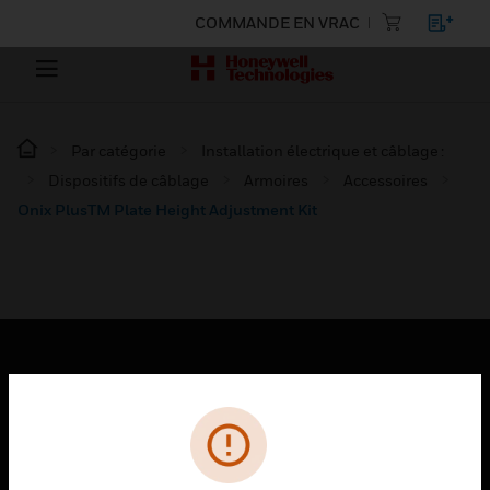
COMMANDE EN VRAC
Par catégorie
Installation électrique et câblage :
Dispositifs de câblage
Armoires
Accessoires
Onix PlusTM Plate Height Adjustment Kit
PRODUITS
toggle view
SOLUTIONS