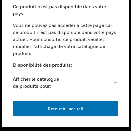
toggle view
SECTEURS
Ce produit n'est pas disponible dans votre
pays.
toggle view
ASSISTANCE
Vous ne pouvez pas accéder à cette page car
toggle view
ce produit n’est pas disponible dans votre pays
EMPLOIS
actuel. Pour consulter ce produit, veuillez
modifier l’affichage de votre catalogue de
toggle view
SOCIÉTÉ
produits
toggle view
Disponibilité des produits:
NOUS CONTACTER
Afficher le catalogue
toggle view
MENTIONS LÉGALES
de produits pour:
toggle view
SUIVEZ-NOUS
Retour à l’accueil