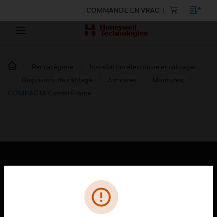
COMMANDE EN VRAC
Par catégorie
Installation électrique et câblage :
Dispositifs de câblage
Armoires
Montures
COMPACTA Combi Frame
PRODUITS
toggle view
SOLUTIONS