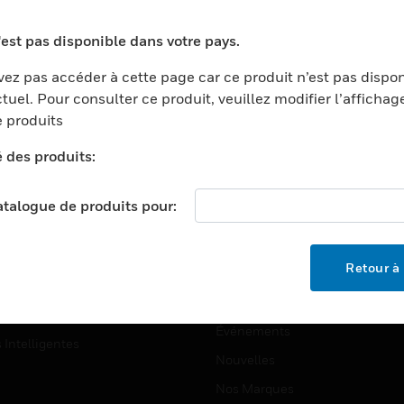
ports
Recherche De Partenaires
'est pas disponible dans votre pays.
ments Commerciaux
Formation
ez pas accéder à cette page car ce produit n’est pas dispo
centers
Assistance Technique
tuel. Pour consulter ce produit, veuillez modifier l’affichag
ation
Tutoriels De Sites Web
 produits
ernement Et Militaire
é des produits:
EMPLOIS
é
Emplois
ignement Supérieur
catalogue de produits pour:
Recherche D'emploi
llerie/Restauration
trie Et Fabrication
SOCIÉTÉ
Retour à 
ce Et Corrections
À Propos
e Au Détail
Événements
s Intelligentes
Nouvelles
Nos Marques