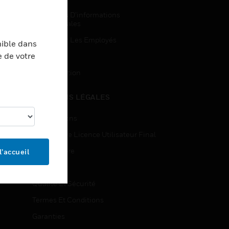
Demandes D’informations
Commerciales
Accès Pour Les Employés
nible dans
e de votre
Inscription
Désinscription
MENTIONS LÉGALES
Certifications
Contrats De Licence Utilisateur Final
Source Libre
l’accueil
Brevets
Qualité Et Sécurité
Termes Et Conditions
Garanties