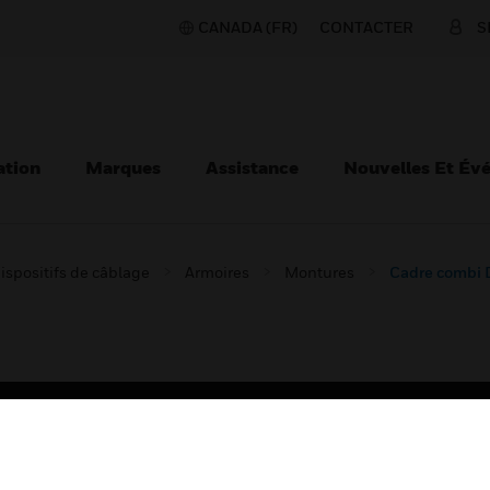
CANADA (FR)
CONTACTER
S
ation
Marques
Assistance
Nouvelles Et Év
ispositifs de câblage
Armoires
Montures
Cadre combi
TEURS
ASSISTANCE