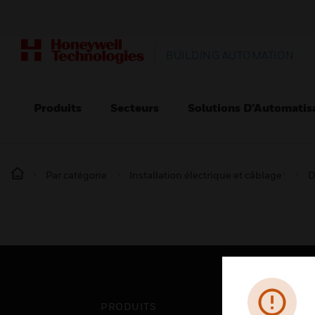
BUILDING AUTOMATION
Produits
Secteurs
Solutions D’Automatis
Par catégorie
Installation électrique et câblage :
D
PRODUITS
SEC