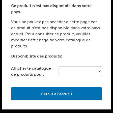
toggle view
SECTEURS
Ce produit n'est pas disponible dans votre
pays.
toggle view
ASSISTANCE
Vous ne pouvez pas accéder à cette page car
toggle view
ce produit n’est pas disponible dans votre pays
EMPLOIS
actuel. Pour consulter ce produit, veuillez
modifier l’affichage de votre catalogue de
toggle view
SOCIÉTÉ
produits
toggle view
Disponibilité des produits:
NOUS CONTACTER
Afficher le catalogue
toggle view
MENTIONS LÉGALES
de produits pour:
toggle view
SUIVEZ-NOUS
Retour à l’accueil