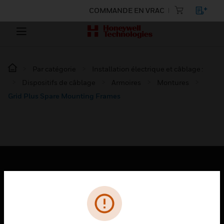
COMMANDE EN VRAC
Par catégorie
Installation électrique et câblage :
Dispositifs de câblage
Armoires
Montures
Grid Plus Spare Mounting Frames
PRODUITS
toggle view
SOLUTIONS