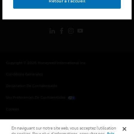
Retour à l’accueil
toggle view
SUIVEZ-NOUS
Copyright © 2026 Honeywell International Inc.
Conditions Générales
Déclaration De Confidentialité
Vos Préférences De Confidentialité
Cookies
Désabonnement Global
En naviguant sur notre site web, vous acceptez l'utilisation
de cookies. Pour plus d’informations, consultez nos
Avis