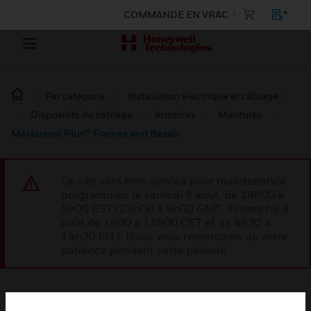
COMMANDE EN VRAC
Par catégorie
Installation électrique et câblage :
Dispositifs de câblage
Armoires
Montures
Masterseal Plus™ Frames and Bezels
Ce site sera hors service pour maintenance
programmée le samedi 8 août, de 19h00 à
5h00 EST (23h00 à 9h00 GMT, dimanche 9
août de 1h00 à 11h00 CET et de 4h30 à
14h30 IST). Nous vous remercions de votre
patience pendant cette période.