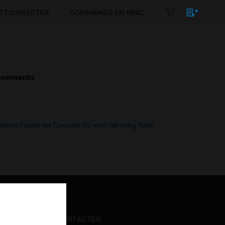
E CONNECTER
COMMANDE EN VRAC
énements
ion Frame for Concept 45 with labeling field
NOUS CONTACTER