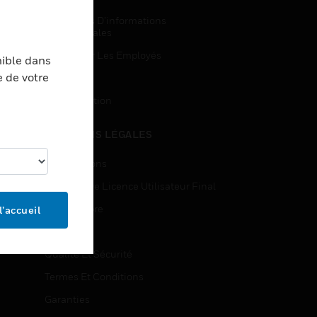
Demandes D’informations
Commerciales
Accès Pour Les Employés
nible dans
e de votre
Inscription
Désinscription
MENTIONS LÉGALES
Certifications
Contrats De Licence Utilisateur Final
Source Libre
l’accueil
Brevets
Qualité Et Sécurité
Termes Et Conditions
Garanties