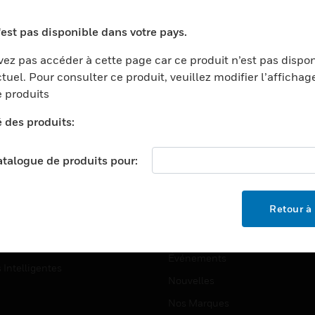
ports
Recherche De Partenaires
'est pas disponible dans votre pays.
ments Commerciaux
Formation
ez pas accéder à cette page car ce produit n’est pas dispo
centers
Assistance Technique
tuel. Pour consulter ce produit, veuillez modifier l’affichag
ation
Tutoriels De Sites Web
 produits
ernement Et Militaire
é des produits:
EMPLOIS
é
Emplois
ignement Supérieur
catalogue de produits pour:
Recherche D'emploi
llerie/Restauration
trie Et Fabrication
SOCIÉTÉ
Retour à 
ce Et Corrections
À Propos
e Au Détail
Événements
s Intelligentes
Nouvelles
Nos Marques