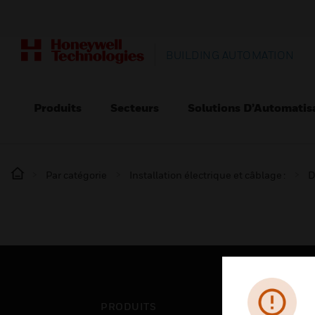
BUILDING AUTOMATION
Produits
Secteurs
Solutions D’Automatis
Par catégorie
Installation électrique et câblage :
D
PRODUITS
SEC