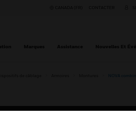
CANADA (FR)
CONTACTER
S
ation
Marques
Assistance
Nouvelles Et Év
ispositifs de câblage
Armoires
Montures
NOVA combinat
TEURS
ASSISTANCE