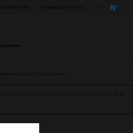
E CONNECTER
COMMANDE EN VRAC
énements
Masterseal Plus™ Grid Enclosures
à 9h00 GMT, dimanche 9 août de 1h00 à 11h00 CET et de