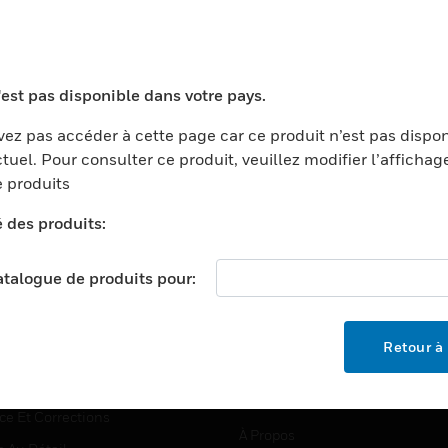
TEURS
ASSISTANCE
'est pas disponible dans votre pays.
ports
Recherche De Partenaires
ez pas accéder à cette page car ce produit n’est pas dispo
tuel. Pour consulter ce produit, veuillez modifier l’affichag
ments Commerciaux
Formation
 produits
centers
Assistance Technique
é des produits:
ation
Tutoriels De Sites Web
ernement Et Militaire
EMPLOIS
catalogue de produits pour:
é
Emplois
ignement Supérieur
Recherche D'emploi
Retour à 
llerie/Restauration
trie Et Fabrication
SOCIÉTÉ
ce Et Corrections
À Propos