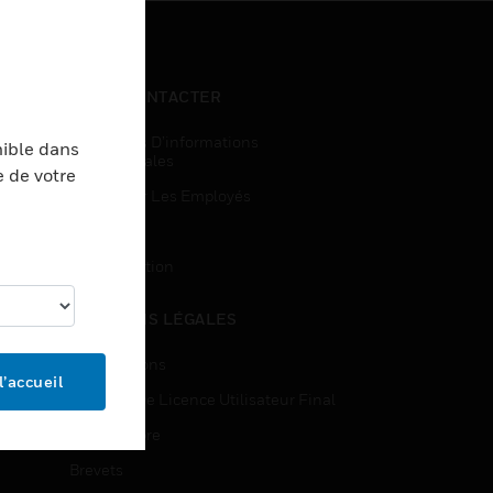
NOUS CONTACTER
Demandes D’informations
nible dans
Commerciales
e de votre
Accès Pour Les Employés
Inscription
Désinscription
MENTIONS LÉGALES
Certifications
l’accueil
Contrats De Licence Utilisateur Final
Source Libre
Brevets