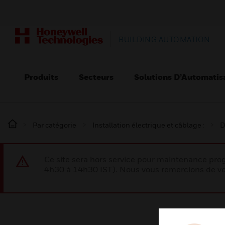
BUILDING AUTOMATION
Produits
Secteurs
Solutions D’Automatis
Par catégorie
Installation électrique et câblage :
D
Ce site sera hors service pour maintenance p
4h30 à 14h30 IST). Nous vous remercions de vo