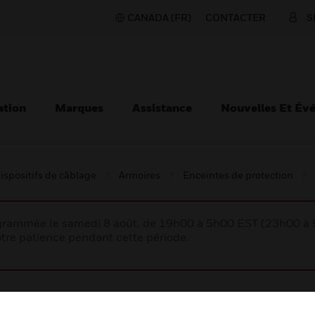
CANADA (FR)
CONTACTER
S
ation
Marques
Assistance
Nouvelles Et Év
ispositifs de câblage
Armoires
Enceintes de protection
rogrammée le samedi 8 août, de 19h00 à 5h00 EST (23h00 
tre patience pendant cette période.