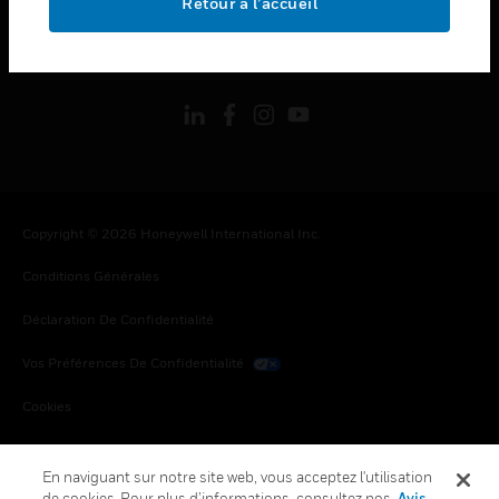
Retour à l’accueil
toggle view
SUIVEZ-NOUS
Copyright © 2026 Honeywell International Inc.
Conditions Générales
Déclaration De Confidentialité
Vos Préférences De Confidentialité
Cookies
Désabonnement Global
En naviguant sur notre site web, vous acceptez l'utilisation
de cookies. Pour plus d’informations, consultez nos
Avis