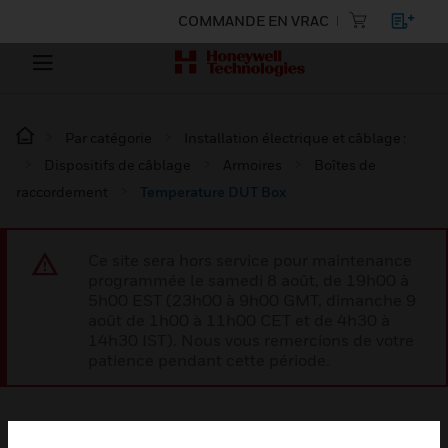
COMMANDE EN VRAC
Par catégorie
Installation électrique et câblage :
Dispositifs de câblage
Armoires
Boîtes de
raccordement
Temperature DUT Box
Ce site sera hors service pour maintenance
programmée le samedi 8 août, de 19h00 à
5h00 EST (23h00 à 9h00 GMT, dimanche 9
août de 1h00 à 11h00 CET et de 4h30 à
14h30 IST). Nous vous remercions de votre
patience pendant cette période.