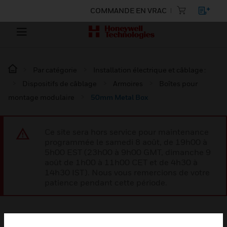
COMMANDE EN VRAC
Par catégorie
Installation électrique et câblage :
Dispositifs de câblage
Armoires
Boîtes pour
montage modulaire
50mm Metal Box
Ce site sera hors service pour maintenance
programmée le samedi 8 août, de 19h00 à
5h00 EST (23h00 à 9h00 GMT, dimanche 9
août de 1h00 à 11h00 CET et de 4h30 à
14h30 IST). Nous vous remercions de votre
patience pendant cette période.