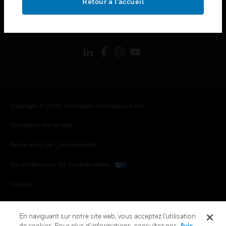
Retour à l’accueil
toggle view
SUIVEZ-NOUS
Copyright © 2026 Honeywell International Inc.
Conditions Générales
Déclaration De Confidentialité
Vos Préférences De Confidentialité
Cookies
Désabonnement Global
En naviguant sur notre site web, vous acceptez l'utilisation
de cookies. Pour plus d’informations, consultez nos
Avis