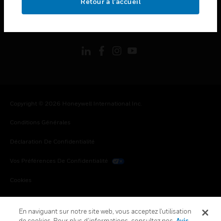
Retour à l’accueil
toggle view
SUIVEZ-NOUS
Copyright © 2026 Honeywell International Inc.
Conditions Générales
Déclaration De Confidentialité
Vos Préférences De Confidentialité
Cookies
Désabonnement Global
En naviguant sur notre site web, vous acceptez l'utilisation
de cookies. Pour plus d’informations, consultez nos
Avis