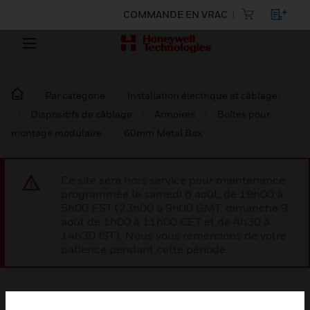
COMMANDE EN VRAC
Par catégorie
Installation électrique et câblage :
Dispositifs de câblage
Armoires
Boîtes pour
montage modulaire
60mm Metal Box
Ce site sera hors service pour maintenance
programmée le samedi 8 août, de 19h00 à
5h00 EST (23h00 à 9h00 GMT, dimanche 9
août de 1h00 à 11h00 CET et de 4h30 à
14h30 IST). Nous vous remercions de votre
patience pendant cette période.