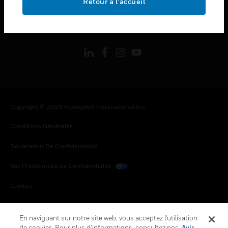
Retour à l’accueil
toggle view
SUIVEZ-NOUS
Copyright © 2026 Honeywell International Inc.
Conditions Générales
Déclaration De Confidentialité
Vos Préférences De Confidentialité
Cookies
Désabonnement Global
En naviguant sur notre site web, vous acceptez l'utilisation
de cookies. Pour plus d’informations, consultez nos
Avis