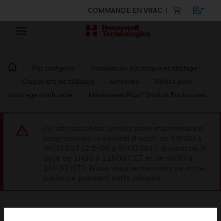
COMMANDE EN VRAC
Par catégorie
Installation électrique et câblage :
Dispositifs de câblage
Armoires
Boîtes pour
montage modulaire
Masterseal Plus™ Switch Enclosures
Ce site sera hors service pour maintenance
programmée le samedi 8 août, de 19h00 à
5h00 EST (23h00 à 9h00 GMT, dimanche 9
août de 1h00 à 11h00 CET et de 4h30 à
14h30 IST). Nous vous remercions de votre
patience pendant cette période.