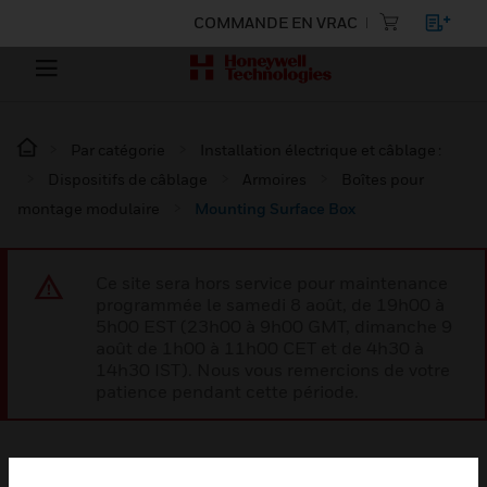
COMMANDE EN VRAC
Par catégorie
Installation électrique et câblage :
Dispositifs de câblage
Armoires
Boîtes pour
montage modulaire
Mounting Surface Box
Ce site sera hors service pour maintenance
programmée le samedi 8 août, de 19h00 à
5h00 EST (23h00 à 9h00 GMT, dimanche 9
août de 1h00 à 11h00 CET et de 4h30 à
14h30 IST). Nous vous remercions de votre
patience pendant cette période.