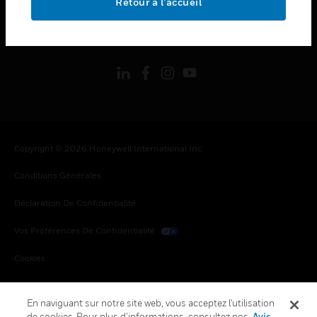
Retour à l’accueil
toggle view
SUIVEZ-NOUS
Copyright © 2026 Honeywell International Inc.
Conditions Générales
Déclaration De Confidentialité
Vos Préférences De Confidentialité
Cookies
Désabonnement Global
En naviguant sur notre site web, vous acceptez l'utilisation
de cookies. Pour plus d’informations, consultez nos
Avis