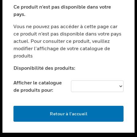
toggle view
SECTEURS
Ce produit n'est pas disponible dans votre
pays.
toggle view
ASSISTANCE
Vous ne pouvez pas accéder à cette page car
toggle view
ce produit n’est pas disponible dans votre pays
EMPLOIS
actuel. Pour consulter ce produit, veuillez
modifier l’affichage de votre catalogue de
toggle view
SOCIÉTÉ
produits
toggle view
Disponibilité des produits:
NOUS CONTACTER
Afficher le catalogue
toggle view
MENTIONS LÉGALES
de produits pour:
toggle view
SUIVEZ-NOUS
Retour à l’accueil