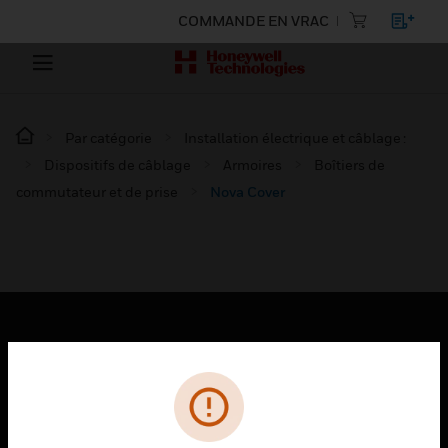
COMMANDE EN VRAC
Par catégorie
Installation électrique et câblage :
Dispositifs de câblage
Armoires
Boîtiers de
commutateur et de prise
Nova Cover
PRODUITS
toggle view
SOLUTIONS