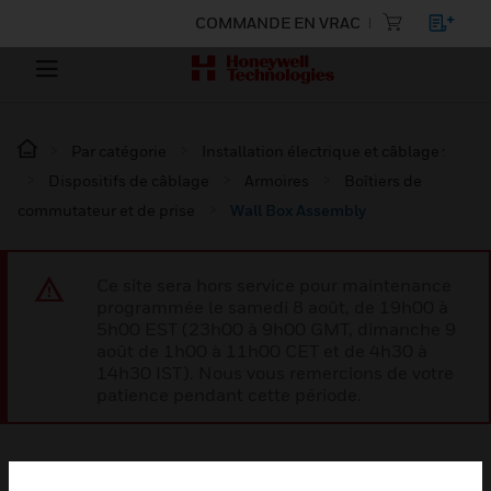
COMMANDE EN VRAC
Par catégorie
Installation électrique et câblage :
Dispositifs de câblage
Armoires
Boîtiers de
commutateur et de prise
Wall Box Assembly
Ce site sera hors service pour maintenance
programmée le samedi 8 août, de 19h00 à
5h00 EST (23h00 à 9h00 GMT, dimanche 9
août de 1h00 à 11h00 CET et de 4h30 à
14h30 IST). Nous vous remercions de votre
patience pendant cette période.