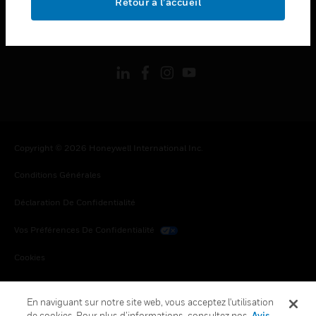
Retour à l’accueil
toggle view
SUIVEZ-NOUS
Copyright © 2026 Honeywell International Inc.
Conditions Générales
Déclaration De Confidentialité
Vos Préférences De Confidentialité
Cookies
Désabonnement Global
En naviguant sur notre site web, vous acceptez l'utilisation
de cookies. Pour plus d’informations, consultez nos
Avis