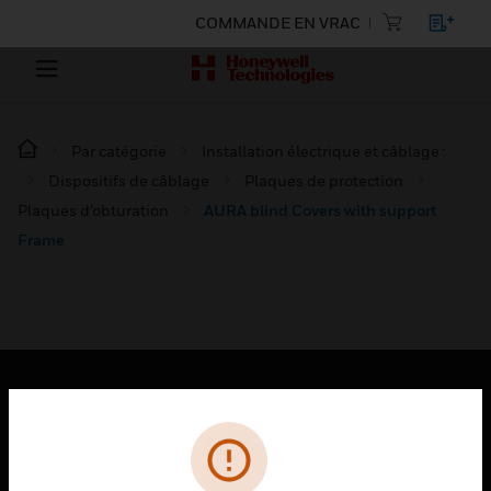
COMMANDE EN VRAC
Par catégorie
Installation électrique et câblage :
Dispositifs de câblage
Plaques de protection
Plaques d’obturation
AURA blind Covers with support
Frame
PRODUITS
toggle view
SOLUTIONS