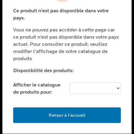
toggle view
Ce produit n'est pas disponible dans votre
SECTEURS
pays.
toggle view
Vous ne pouvez pas accéder à cette page car
ASSISTANCE
ce produit n’est pas disponible dans votre pays
toggle view
actuel. Pour consulter ce produit, veuillez
EMPLOIS
modifier l’affichage de votre catalogue de
toggle view
produits
SOCIÉTÉ
Disponibilité des produits:
toggle view
NOUS CONTACTER
Afficher le catalogue
toggle view
de produits pour:
MENTIONS LÉGALES
toggle view
SUIVEZ-NOUS
Retour à l’accueil