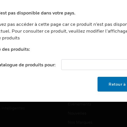
ports
Recherche De Partenaires
'est pas disponible dans votre pays.
ments Commerciaux
Formation
ez pas accéder à cette page car ce produit n’est pas dispo
centers
Assistance Technique
tuel. Pour consulter ce produit, veuillez modifier l’affichag
ation
Tutoriels De Sites Web
 produits
ernement Et Militaire
é des produits:
EMPLOIS
é
Emplois
ignement Supérieur
catalogue de produits pour:
Recherche D'emploi
llerie/Restauration
trie Et Fabrication
SOCIÉTÉ
Retour à 
ce Et Corrections
À Propos
e Au Détail
Événements
s Intelligentes
Nouvelles
Nos Marques