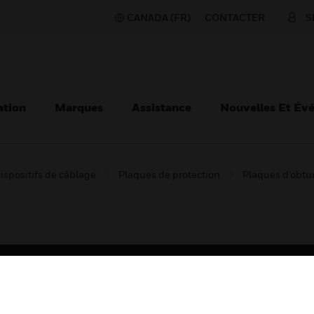
CANADA (FR)
CONTACTER
S
ation
Marques
Assistance
Nouvelles Et Év
ispositifs de câblage
Plaques de protection
Plaques d’obtu
TEURS
ASSISTANCE