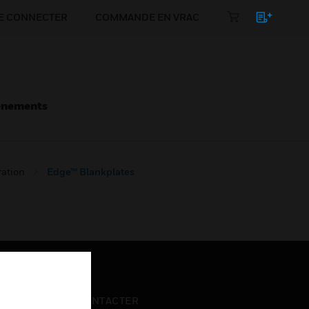
E CONNECTER
COMMANDE EN VRAC
énements
ration
Edge™ Blankplates
NOUS CONTACTER