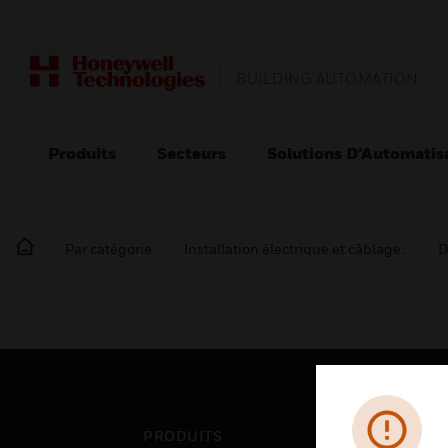
BUILDING AUTOMATION
Produits
Secteurs
Solutions D’Automatis
Par catégorie
Installation électrique et câblage :
D
PRODUITS
SEC