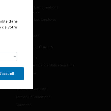
Demandes D’informations
Commerciales
Accès Pour Les Employés
nible dans
e de votre
Inscription
Désinscription
MENTIONS LÉGALES
Certifications
Contrats De Licence Utilisateur Final
Source Libre
l’accueil
Brevets
Qualité Et Sécurité
Termes Et Conditions
Garanties