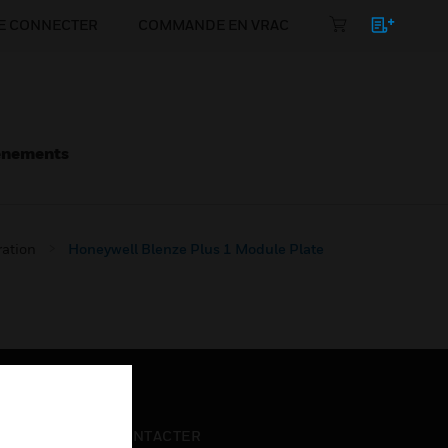
E CONNECTER
COMMANDE EN VRAC
énements
ration
Honeywell Blenze Plus 1 Module Plate
NOUS CONTACTER