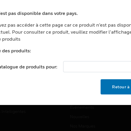
ports
Recherche De Partenaires
'est pas disponible dans votre pays.
ments Commerciaux
Formation
ez pas accéder à cette page car ce produit n’est pas dispo
centers
Assistance Technique
tuel. Pour consulter ce produit, veuillez modifier l’affichag
ation
Tutoriels De Sites Web
 produits
ernement Et Militaire
é des produits:
EMPLOIS
é
Emplois
ignement Supérieur
catalogue de produits pour:
Recherche D'emploi
llerie/Restauration
trie Et Fabrication
SOCIÉTÉ
Retour à 
ce Et Corrections
À Propos
e Au Détail
Événements
s Intelligentes
Nouvelles
Nos Marques