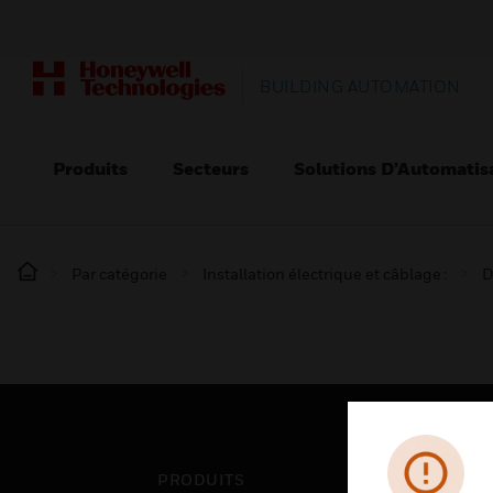
BUILDING AUTOMATION
Produits
Secteurs
Solutions D’Automatis
Par catégorie
Installation électrique et câblage :
D
PRODUITS
SEC