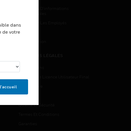
Demandes D’informations
Commerciales
Accès Pour Les Employés
nible dans
e de votre
Inscription
Désinscription
MENTIONS LÉGALES
Certifications
Contrats De Licence Utilisateur Final
Source Libre
l’accueil
Brevets
Qualité Et Sécurité
Termes Et Conditions
Garanties