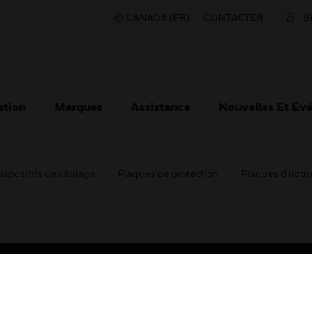
CANADA (FR)
CONTACTER
S
ation
Marques
Assistance
Nouvelles Et Év
ispositifs de câblage
Plaques de protection
Plaques d’obtu
TEURS
ASSISTANCE