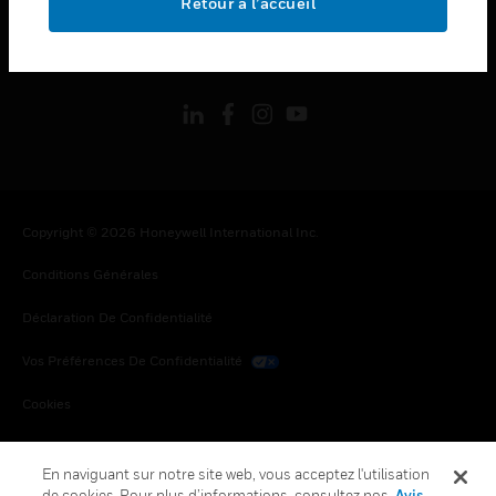
Retour à l’accueil
toggle view
SUIVEZ-NOUS
Copyright © 2026 Honeywell International Inc.
Conditions Générales
Déclaration De Confidentialité
Vos Préférences De Confidentialité
Cookies
Désabonnement Global
En naviguant sur notre site web, vous acceptez l'utilisation
de cookies. Pour plus d’informations, consultez nos
Avis