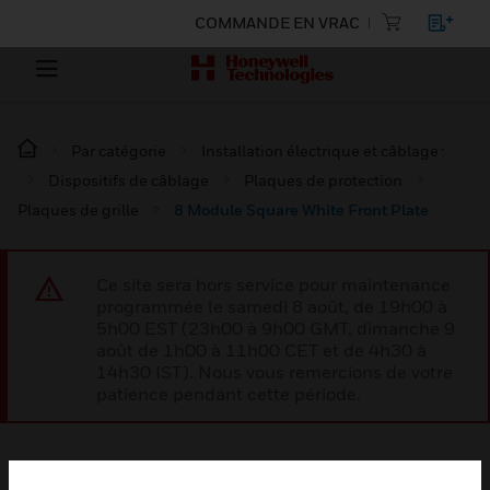
COMMANDE EN VRAC
Par catégorie
Installation électrique et câblage :
Dispositifs de câblage
Plaques de protection
Plaques de grille
8 Module Square White Front Plate
Ce site sera hors service pour maintenance
programmée le samedi 8 août, de 19h00 à
5h00 EST (23h00 à 9h00 GMT, dimanche 9
août de 1h00 à 11h00 CET et de 4h30 à
14h30 IST). Nous vous remercions de votre
patience pendant cette période.