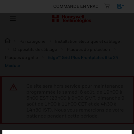
COMMANDE EN VRAC
Par catégorie
Installation électrique et câblage :
Dispositifs de câblage
Plaques de protection
Plaques de grille
Edge™ Grid Plus Frontplates 8 to 24
Module
Ce site sera hors service pour maintenance
programmée le samedi 8 août, de 19h00 à
5h00 EST (23h00 à 9h00 GMT, dimanche 9
août de 1h00 à 11h00 CET et de 4h30 à
14h30 IST). Nous vous remercions de votre
patience pendant cette période.