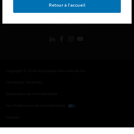
toggle view
Retour à l’accueil
MENTIONS LÉGALES
toggle view
SUIVEZ-NOUS
Copyright © 2026 Honeywell International Inc.
Conditions Générales
Déclaration De Confidentialité
Vos Préférences De Confidentialité
Cookies
Désabonnement Global