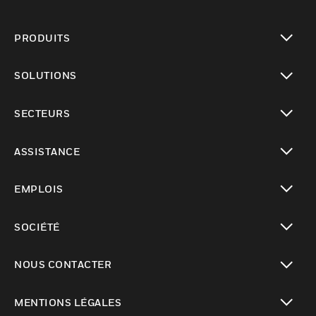
PRODUITS
toggle view
SOLUTIONS
toggle view
SECTEURS
toggle view
ASSISTANCE
toggle view
EMPLOIS
toggle view
SOCIÉTÉ
toggle view
NOUS CONTACTER
toggle view
MENTIONS LÉGALES