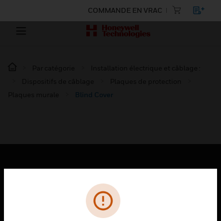
COMMANDE EN VRAC
Par catégorie
Installation électrique et câblage :
Dispositifs de câblage
Plaques de protection
Plaques murale
Blind Cover
PRODUITS
toggle view
SOLUTIONS