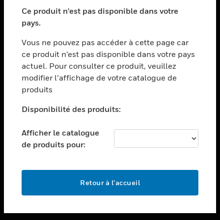
toggle view
SECTEURS
Ce produit n'est pas disponible dans votre
pays.
toggle view
ASSISTANCE
Vous ne pouvez pas accéder à cette page car
toggle view
ce produit n’est pas disponible dans votre pays
EMPLOIS
actuel. Pour consulter ce produit, veuillez
modifier l’affichage de votre catalogue de
toggle view
SOCIÉTÉ
produits
toggle view
Disponibilité des produits:
NOUS CONTACTER
Afficher le catalogue
toggle view
MENTIONS LÉGALES
de produits pour:
toggle view
SUIVEZ-NOUS
Retour à l’accueil