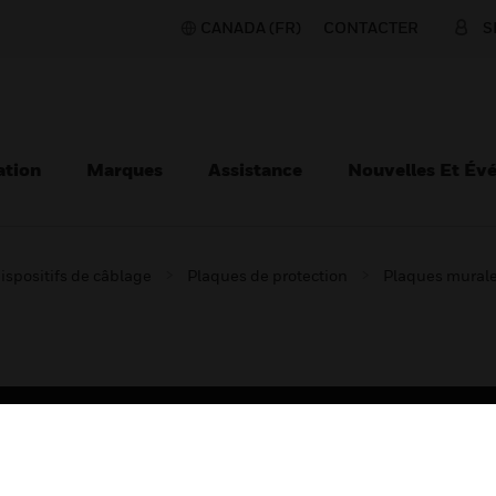
CANADA (FR)
CONTACTER
S
ation
Marques
Assistance
Nouvelles Et Év
ispositifs de câblage
Plaques de protection
Plaques mural
TEURS
ASSISTANCE