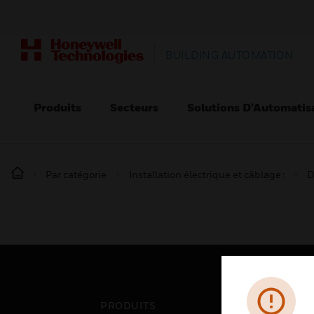
BUILDING AUTOMATION
Produits
Secteurs
Solutions D’Automatis
Par catégorie
Installation électrique et câblage :
D
PRODUITS
SEC