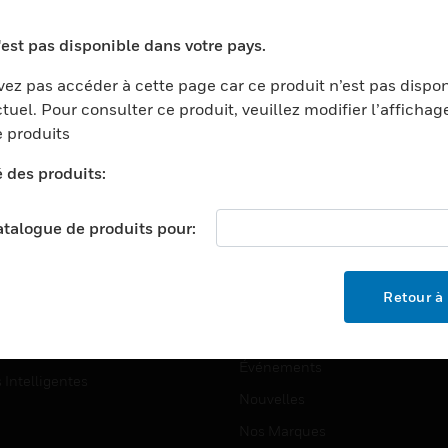
ports
Recherche De Partenaires
'est pas disponible dans votre pays.
ments Commerciaux
Formation
ez pas accéder à cette page car ce produit n’est pas dispo
centers
Assistance Technique
tuel. Pour consulter ce produit, veuillez modifier l’affichag
ation
Tutoriels De Sites Web
 produits
ernement Et Militaire
é des produits:
EMPLOIS
é
Emplois
ignement Supérieur
catalogue de produits pour:
Recherche D'emploi
llerie/Restauration
trie Et Fabrication
SOCIÉTÉ
Retour à 
ce Et Corrections
À Propos
e Au Détail
Événements
s Intelligentes
Nouvelles
Nos Marques