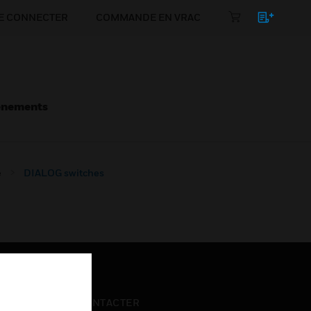
E CONNECTER
COMMANDE EN VRAC
énements
e
DIALOG switches
NOUS CONTACTER