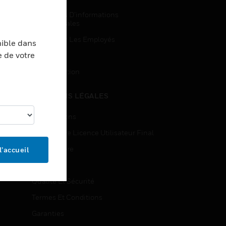
Demandes D’informations
Commerciales
Accès Pour Les Employés
nible dans
e de votre
Inscription
Désinscription
MENTIONS LÉGALES
Certifications
Contrats De Licence Utilisateur Final
Source Libre
l’accueil
Brevets
Qualité Et Sécurité
Termes Et Conditions
Garanties