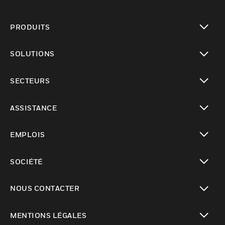
PRODUITS
toggle view
SOLUTIONS
toggle view
SECTEURS
toggle view
ASSISTANCE
toggle view
EMPLOIS
toggle view
SOCIÉTÉ
toggle view
NOUS CONTACTER
toggle view
MENTIONS LÉGALES