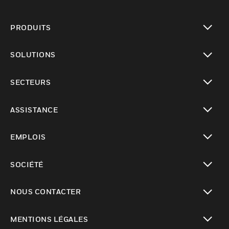
PRODUITS
toggle view
SOLUTIONS
toggle view
SECTEURS
toggle view
ASSISTANCE
toggle view
EMPLOIS
toggle view
SOCIÉTÉ
toggle view
NOUS CONTACTER
toggle view
MENTIONS LÉGALES