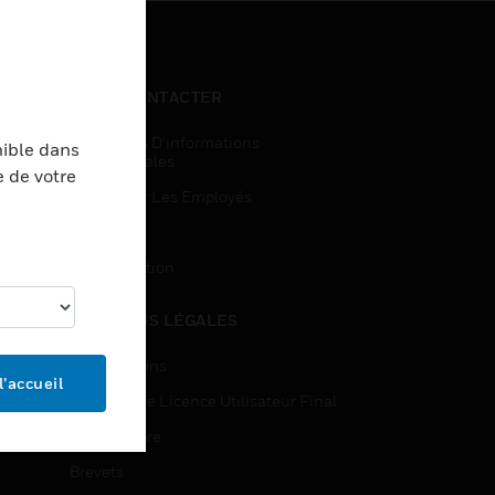
NOUS CONTACTER
Demandes D’informations
nible dans
Commerciales
e de votre
Accès Pour Les Employés
Inscription
Désinscription
MENTIONS LÉGALES
Certifications
l’accueil
Contrats De Licence Utilisateur Final
Source Libre
Brevets