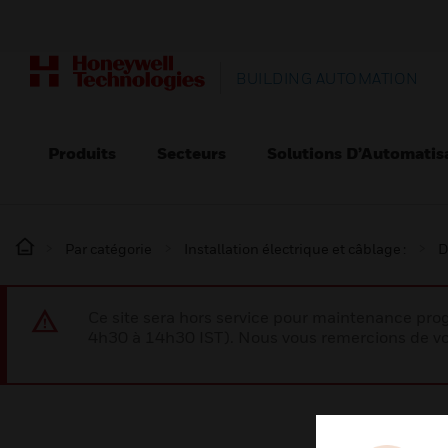
BUILDING AUTOMATION
Produits
Secteurs
Solutions D’Automatis
Par catégorie
Installation électrique et câblage :
D
Ce site sera hors service pour maintenance p
4h30 à 14h30 IST). Nous vous remercions de vo