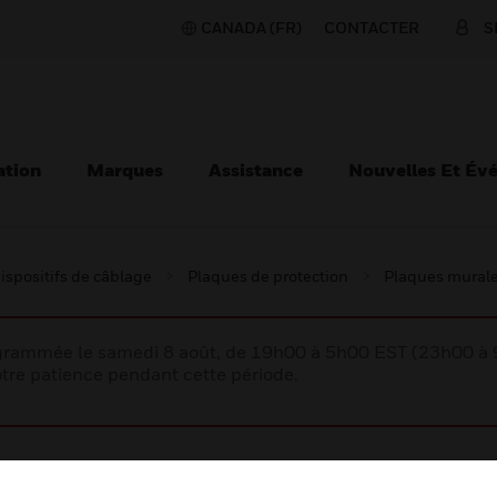
CANADA (FR)
CONTACTER
S
ation
Marques
Assistance
Nouvelles Et Év
ispositifs de câblage
Plaques de protection
Plaques mural
rogrammée le samedi 8 août, de 19h00 à 5h00 EST (23h00 
tre patience pendant cette période.