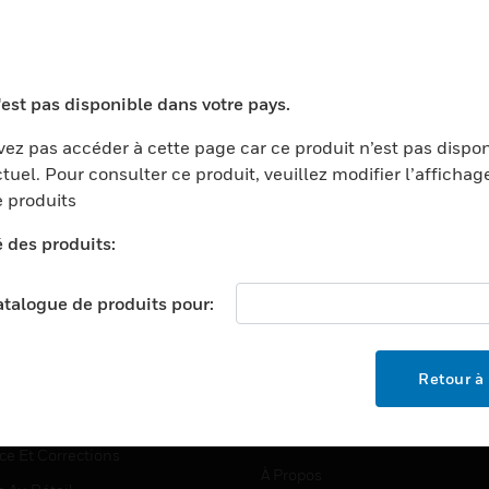
TEURS
ASSISTANCE
'est pas disponible dans votre pays.
ports
Recherche De Partenaires
ez pas accéder à cette page car ce produit n’est pas dispo
tuel. Pour consulter ce produit, veuillez modifier l’affichag
ments Commerciaux
Formation
 produits
centers
Assistance Technique
é des produits:
ation
Tutoriels De Sites Web
ernement Et Militaire
EMPLOIS
catalogue de produits pour:
é
Emplois
ignement Supérieur
Recherche D'emploi
Retour à 
llerie/Restauration
trie Et Fabrication
SOCIÉTÉ
ce Et Corrections
À Propos