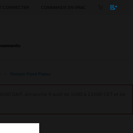
E CONNECTER
COMMANDE EN VRAC
énements
e
Horizon Front Plates
à 9h00 GMT, dimanche 9 août de 1h00 à 11h00 CET et de