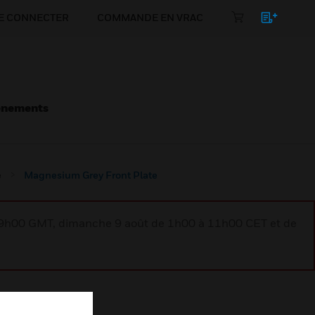
E CONNECTER
COMMANDE EN VRAC
énements
e
Magnesium Grey Front Plate
à 9h00 GMT, dimanche 9 août de 1h00 à 11h00 CET et de