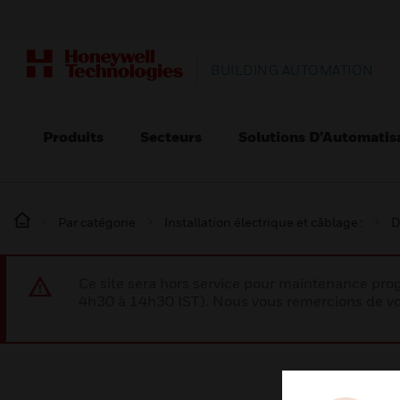
BUILDING AUTOMATION
Produits
Secteurs
Solutions D’Automatis
Par catégorie
Installation électrique et câblage :
D
Ce site sera hors service pour maintenance p
4h30 à 14h30 IST). Nous vous remercions de vo