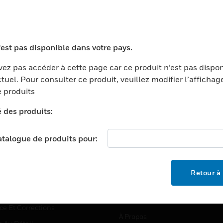
TEURS
ASSISTANCE
'est pas disponible dans votre pays.
ports
Recherche De Partenaires
ez pas accéder à cette page car ce produit n’est pas dispo
tuel. Pour consulter ce produit, veuillez modifier l’affichag
ments Commerciaux
Formation
 produits
centers
Assistance Technique
é des produits:
ation
Tutoriels De Sites Web
ernement Et Militaire
EMPLOIS
catalogue de produits pour:
é
Emplois
ignement Supérieur
Recherche D'emploi
Retour à 
llerie/Restauration
trie Et Fabrication
SOCIÉTÉ
ce Et Corrections
À Propos