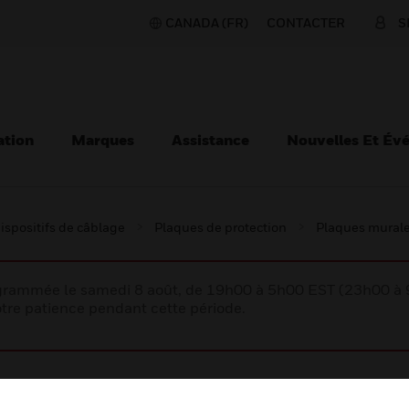
CANADA (FR)
CONTACTER
S
ation
Marques
Assistance
Nouvelles Et Év
ispositifs de câblage
Plaques de protection
Plaques mural
rogrammée le samedi 8 août, de 19h00 à 5h00 EST (23h00 
tre patience pendant cette période.