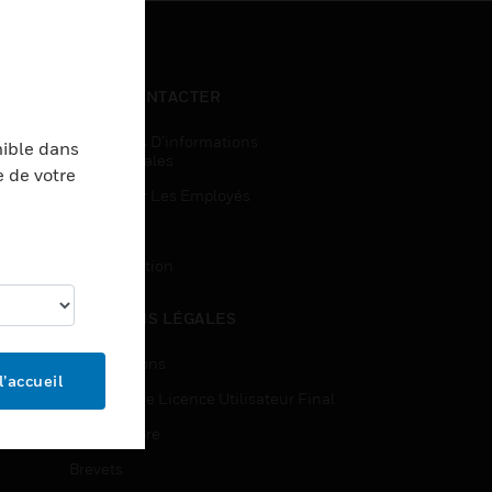
NOUS CONTACTER
Demandes D’informations
nible dans
Commerciales
e de votre
Accès Pour Les Employés
Inscription
Désinscription
MENTIONS LÉGALES
Certifications
l’accueil
Contrats De Licence Utilisateur Final
Source Libre
Brevets