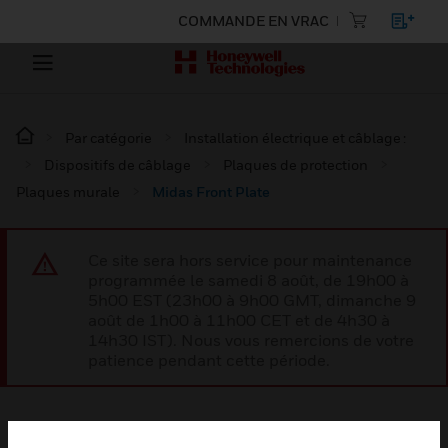
COMMANDE EN VRAC
Par catégorie
Installation électrique et câblage :
Dispositifs de câblage
Plaques de protection
Plaques murale
Midas Front Plate
Ce site sera hors service pour maintenance
programmée le samedi 8 août, de 19h00 à
5h00 EST (23h00 à 9h00 GMT, dimanche 9
août de 1h00 à 11h00 CET et de 4h30 à
14h30 IST). Nous vous remercions de votre
patience pendant cette période.