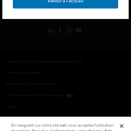
Retour à l’accueil
toggle view
SUIVEZ-NOUS
Copyright © 2026 Honeywell International Inc.
Conditions Générales
Déclaration De Confidentialité
Vos Préférences De Confidentialité
Cookies
Désabonnement Global
En naviguant sur notre site web, vous acceptez l'utilisation
de cookies. Pour plus d’informations, consultez nos
Avis