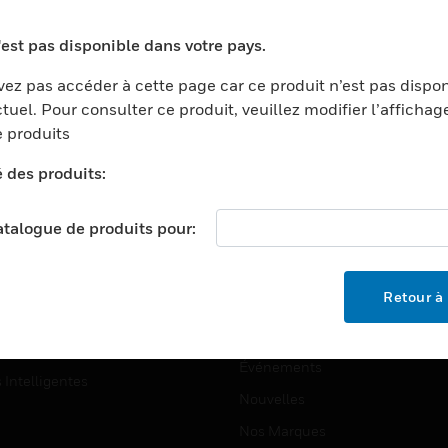
ports
Recherche De Partenaires
'est pas disponible dans votre pays.
ments Commerciaux
Formation
ez pas accéder à cette page car ce produit n’est pas dispo
centers
Assistance Technique
tuel. Pour consulter ce produit, veuillez modifier l’affichag
ation
Tutoriels De Sites Web
 produits
ernement Et Militaire
é des produits:
EMPLOIS
é
Emplois
ignement Supérieur
catalogue de produits pour:
Recherche D'emploi
llerie/Restauration
trie Et Fabrication
SOCIÉTÉ
Retour à 
ce Et Corrections
À Propos
e Au Détail
Événements
s Intelligentes
Nouvelles
Nos Marques