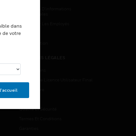
Demandes D’informations
Commerciales
Accès Pour Les Employés
nible dans
e de votre
Inscription
Désinscription
MENTIONS LÉGALES
Certifications
Contrats De Licence Utilisateur Final
Source Libre
l’accueil
Brevets
Qualité Et Sécurité
Termes Et Conditions
Garanties