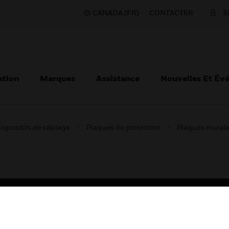
CANADA (FR)
CONTACTER
S
ation
Marques
Assistance
Nouvelles Et Év
ispositifs de câblage
Plaques de protection
Plaques mural
TEURS
ASSISTANCE