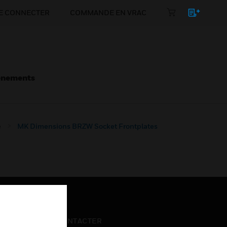
E CONNECTER
COMMANDE EN VRAC
énements
e
MK Dimensions BRZW Socket Frontplates
NOUS CONTACTER