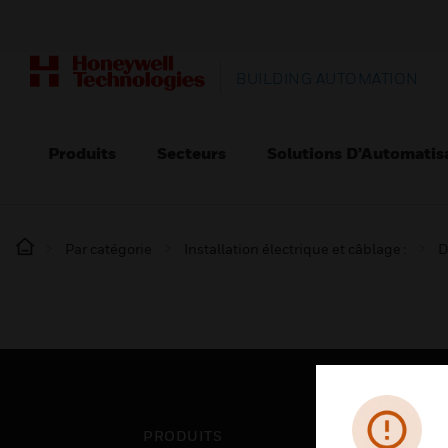
BUILDING AUTOMATION
Produits
Secteurs
Solutions D’Automatis
Par catégorie
Installation électrique et câblage :
D
PRODUITS
SEC