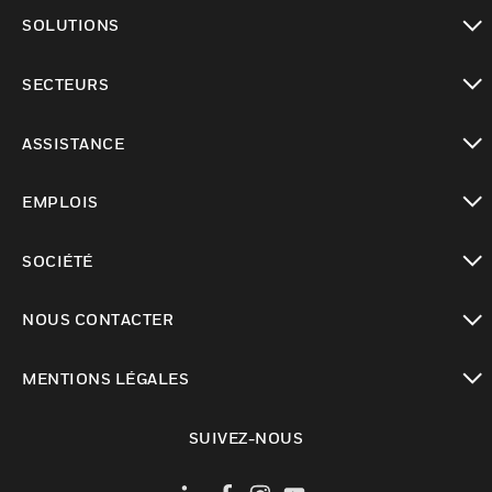
toggle view
SOLUTIONS
toggle view
SECTEURS
toggle view
ASSISTANCE
toggle view
EMPLOIS
toggle view
SOCIÉTÉ
toggle view
NOUS CONTACTER
toggle view
MENTIONS LÉGALES
toggle view
SUIVEZ-NOUS