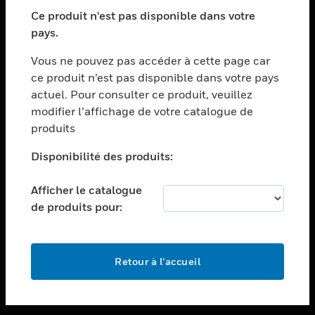
toggle view
SECTEURS
Ce produit n'est pas disponible dans votre
pays.
toggle view
ASSISTANCE
Vous ne pouvez pas accéder à cette page car
toggle view
ce produit n’est pas disponible dans votre pays
EMPLOIS
actuel. Pour consulter ce produit, veuillez
modifier l’affichage de votre catalogue de
toggle view
SOCIÉTÉ
produits
toggle view
Disponibilité des produits:
NOUS CONTACTER
Afficher le catalogue
toggle view
MENTIONS LÉGALES
de produits pour:
toggle view
SUIVEZ-NOUS
Retour à l’accueil