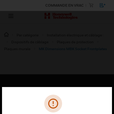
COMMANDE EN VRAC
Par catégorie
Installation électrique et câblage :
Dispositifs de câblage
Plaques de protection
Plaques murale
MK Dimensions MBK Socket Frontplates
PRODUITS
toggle view
SOLUTIONS