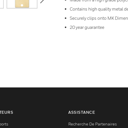
Contains high quality metal de
Securely clips onto MK Dime
20 year guarantee
TEURS
ASSISTANCE
ports
Recherche De Partenaires