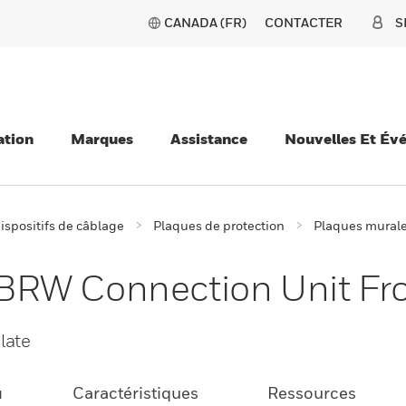
CANADA (FR)
CONTACTER
S
ation
Marques
Assistance
Nouvelles Et Év
ispositifs de câblage
Plaques de protection
Plaques mural
RW Connection Unit Fro
late
u
Caractéristiques
Ressources