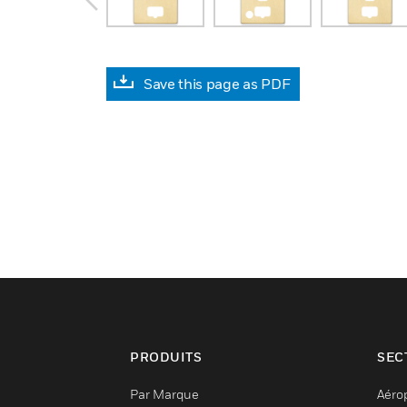
Save this page as PDF
PRODUITS
SEC
Par Marque
Aéro