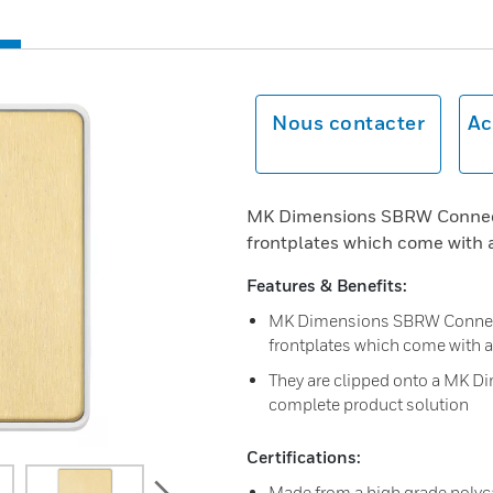
Nous contacter
Ac
MK Dimensions SBRW Connecti
frontplates which come with 
Features & Benefits:
MK Dimensions SBRW Connecti
frontplates which come with 
They are clipped onto a MK Di
complete product solution
Certifications:
next
Made from a high grade poly