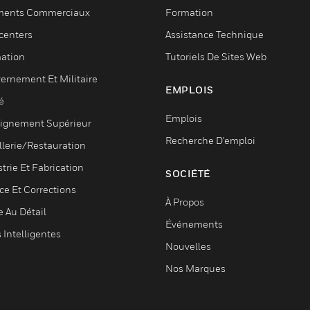
ments Commerciaux
Formation
centers
Assistance Technique
ation
Tutoriels De Sites Web
ernement Et Militaire
EMPLOIS
é
Emplois
ignement Supérieur
Recherche D'emploi
llerie/Restauration
trie Et Fabrication
SOCIÉTÉ
ce Et Corrections
À Propos
e Au Détail
Événements
s Intelligentes
Nouvelles
Nos Marques