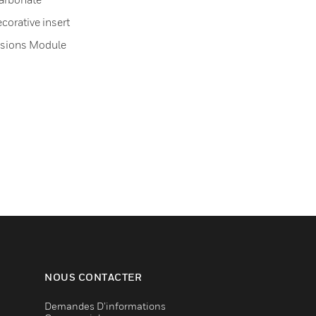
corative insert
nsions Module
NOUS CONTACTER
Demandes D’informations