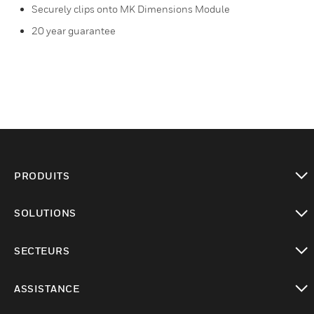
Securely clips onto MK Dimensions Module
20 year guarantee
PRODUITS
toggle view
SOLUTIONS
toggle view
SECTEURS
toggle view
ASSISTANCE