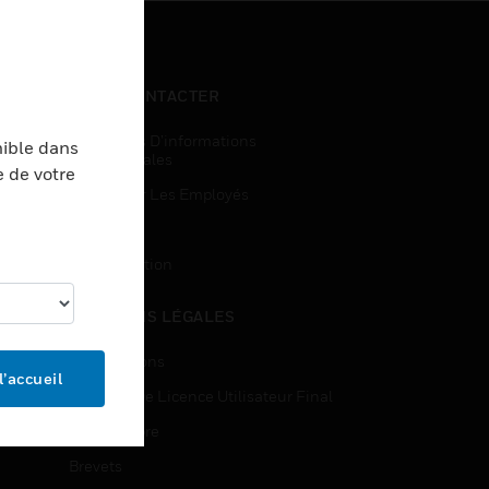
NOUS CONTACTER
Demandes D’informations
nible dans
Commerciales
e de votre
Accès Pour Les Employés
Inscription
Désinscription
MENTIONS LÉGALES
Certifications
l’accueil
Contrats De Licence Utilisateur Final
Source Libre
Brevets