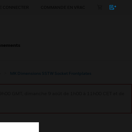
E CONNECTER
COMMANDE EN VRAC
énements
e
MK Dimensions SSTW Socket Frontplates
à 9h00 GMT, dimanche 9 août de 1h00 à 11h00 CET et de