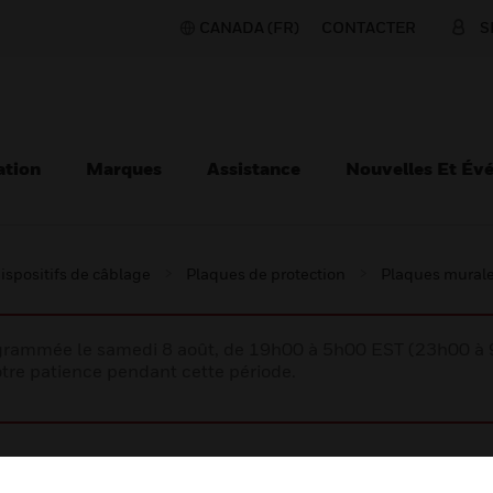
CANADA (FR)
CONTACTER
S
ation
Marques
Assistance
Nouvelles Et Év
ispositifs de câblage
Plaques de protection
Plaques mural
rogrammée le samedi 8 août, de 19h00 à 5h00 EST (23h00 
tre patience pendant cette période.