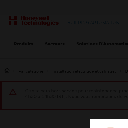
BUILDING AUTOMATION
Produits
Secteurs
Solutions D’Automatis
Par catégorie
Installation électrique et câblage :
D
Ce site sera hors service pour maintenance p
4h30 à 14h30 IST). Nous vous remercions de vo