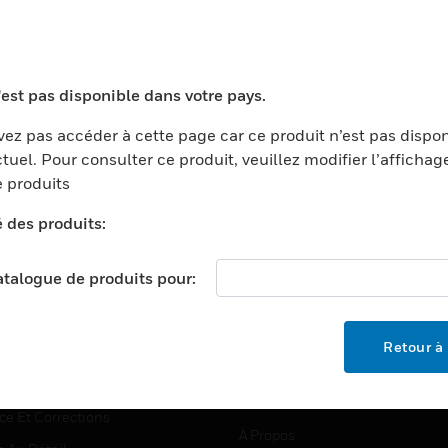
TEURS
ASSISTANCE
'est pas disponible dans votre pays.
ports
Recherche De Partenaires
ez pas accéder à cette page car ce produit n’est pas dispo
tuel. Pour consulter ce produit, veuillez modifier l’affichag
ments Commerciaux
Formation
 produits
centers
Assistance Technique
é des produits:
ation
Tutoriels De Sites Web
ernement Et Militaire
EMPLOIS
catalogue de produits pour:
é
Emplois
ignement Supérieur
Recherche D'emploi
Retour à 
llerie/Restauration
trie Et Fabrication
SOCIÉTÉ
ce Et Corrections
À Propos