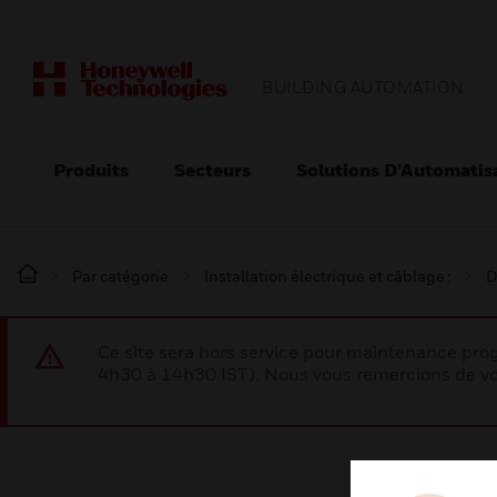
BUILDING AUTOMATION
Produits
Secteurs
Solutions D’Automatis
Par catégorie
Installation électrique et câblage :
D
Ce site sera hors service pour maintenance p
4h30 à 14h30 IST). Nous vous remercions de vo