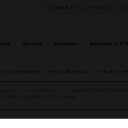
CANADA (FR)
CONTACTER
S
ation
Marques
Assistance
Nouvelles Et Év
ispositifs de câblage
Plaques de protection
Plaques mural
rogrammée le samedi 8 août, de 19h00 à 5h00 EST (23h00 
tre patience pendant cette période.