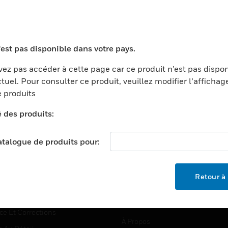
TEURS
ASSISTANCE
'est pas disponible dans votre pays.
ports
Recherche De Partenaires
ez pas accéder à cette page car ce produit n’est pas dispo
tuel. Pour consulter ce produit, veuillez modifier l’affichag
ments Commerciaux
Formation
 produits
centers
Assistance Technique
é des produits:
ation
Tutoriels De Sites Web
ernement Et Militaire
EMPLOIS
catalogue de produits pour:
é
Emplois
ignement Supérieur
Recherche D'emploi
Retour à 
llerie/Restauration
trie Et Fabrication
SOCIÉTÉ
ce Et Corrections
À Propos