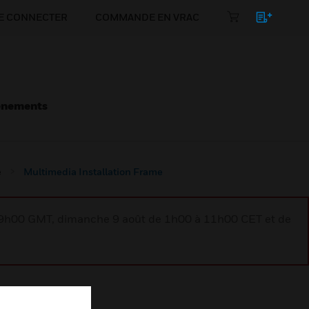
E CONNECTER
COMMANDE EN VRAC
énements
e
Multimedia Installation Frame
à 9h00 GMT, dimanche 9 août de 1h00 à 11h00 CET et de