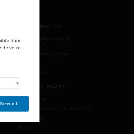
NOUS CONTACTER
Demandes D’informations
nible dans
Commerciales
e de votre
Accès Pour Les Employés
Inscription
Désinscription
MENTIONS LÉGALES
Certifications
l’accueil
Contrats De Licence Utilisateur Final
Source Libre
Brevets