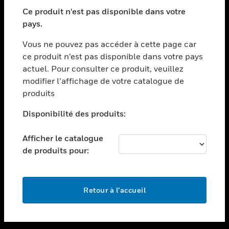
toggle view
SECTEURS
Ce produit n'est pas disponible dans votre
pays.
toggle view
ASSISTANCE
Vous ne pouvez pas accéder à cette page car
toggle view
ce produit n’est pas disponible dans votre pays
EMPLOIS
actuel. Pour consulter ce produit, veuillez
modifier l’affichage de votre catalogue de
toggle view
SOCIÉTÉ
produits
toggle view
Disponibilité des produits:
NOUS CONTACTER
Afficher le catalogue
toggle view
MENTIONS LÉGALES
de produits pour:
toggle view
SUIVEZ-NOUS
Retour à l’accueil