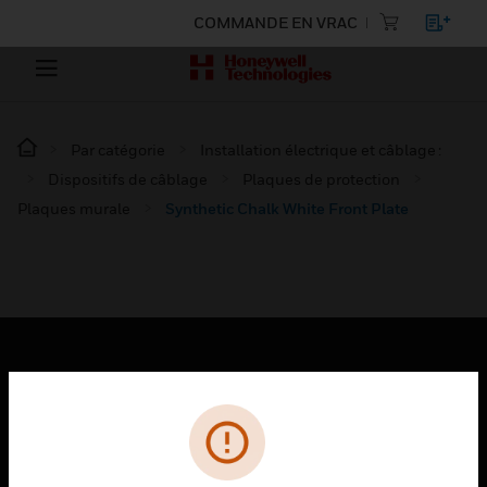
COMMANDE EN VRAC
Par catégorie
Installation électrique et câblage :
Dispositifs de câblage
Plaques de protection
Plaques murale
Synthetic Chalk White Front Plate
PRODUITS
toggle view
SOLUTIONS