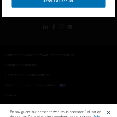
Retour à l’accueil
toggle view
SUIVEZ-NOUS
Copyright © 2026 Honeywell International Inc.
Conditions Générales
Déclaration De Confidentialité
Vos Préférences De Confidentialité
Cookies
Désabonnement Global
En naviguant sur notre site web, vous acceptez l'utilisation
de cookies. Pour plus d’informations, consultez nos
Avis