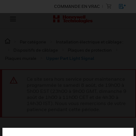
COMMANDE EN VRAC
Par catégorie
Installation électrique et câblage :
Dispositifs de câblage
Plaques de protection
Plaques murale
Upper Part Light Signal
Ce site sera hors service pour maintenance
programmée le samedi 8 août, de 19h00 à
5h00 EST (23h00 à 9h00 GMT, dimanche 9
août de 1h00 à 11h00 CET et de 4h30 à
14h30 IST). Nous vous remercions de votre
patience pendant cette période.